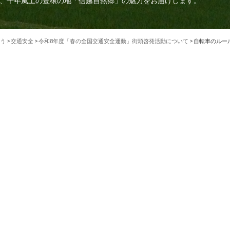
、千年風土の豊穣の地「信越自然郷」の魅力をお届けします。
う
>
交通安全
>
令和8年度「春の全国交通安全運動」街頭啓発活動について
>
自転車のルー