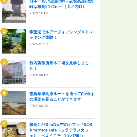
日本一高い国道の峠～志賀高原の渋
峠は標高2172m～（山ノ内町）
2020.10.03
希望湖でルアーフィッシング＆トレ
ッキング体験！
2025.07.17
竹内製作所青木工場を見学しまし
た！
2026.08.05
志賀草津高原ルートを通って白根山
の湯釜を見ることができます
2017.06.26
標高1,770ｍの天空のカフェ「SOR
A terrace cafe（ソラテラスカフ
ェ）」へようこそ（山ノ内町）