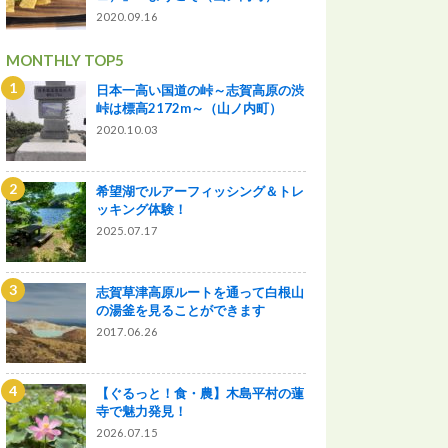
2020.09.16
MONTHLY TOP5
日本一高い国道の峠～志賀高原の渋
峠は標高2172m～（山ノ内町）
2020.10.03
希望湖でルアーフィッシング＆トレ
ッキング体験！
2025.07.17
志賀草津高原ルートを通って白根山
の湯釜を見ることができます
2017.06.26
【ぐるっと！食・農】木島平村の蓮
寺で魅力発見！
2026.07.15