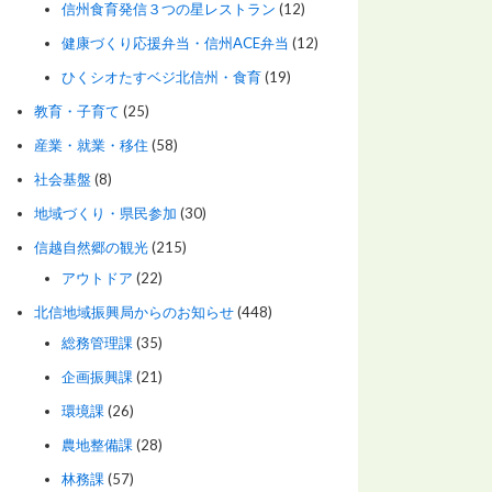
信州食育発信３つの星レストラン
(12)
健康づくり応援弁当・信州ACE弁当
(12)
ひくシオたすベジ北信州・食育
(19)
教育・子育て
(25)
産業・就業・移住
(58)
社会基盤
(8)
地域づくり・県民参加
(30)
信越自然郷の観光
(215)
アウトドア
(22)
北信地域振興局からのお知らせ
(448)
総務管理課
(35)
企画振興課
(21)
環境課
(26)
農地整備課
(28)
林務課
(57)