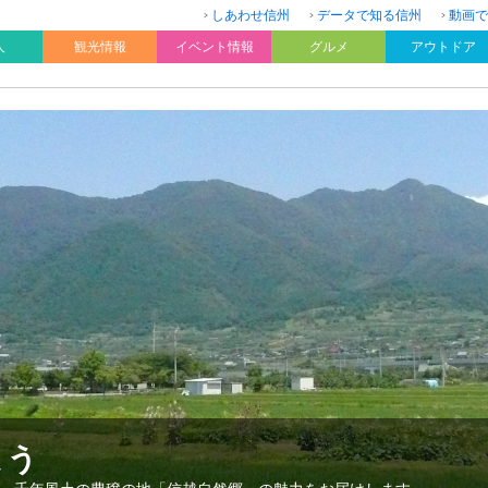
しあわせ信州
データで知る信州
動画で
人
観光情報
イベント情報
グルメ
アウトドア
よう