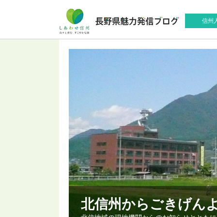
信州
北信州からごきげん