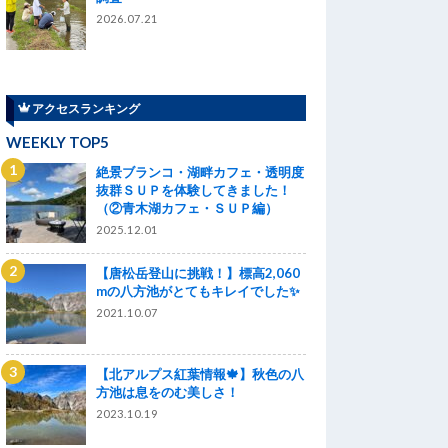
2026.07.21
アクセスランキング
WEEKLY TOP5
絶景ブランコ・湖畔カフェ・透明度
抜群ＳＵＰを体験してきました！
（②青木湖カフェ・ＳＵＰ編）
2025.12.01
【唐松岳登山に挑戦！】標高2,060
mの八方池がとてもキレイでした✨
2021.10.07
【北アルプス紅葉情報🍁】秋色の八
方池は息をのむ美しさ！
2023.10.19