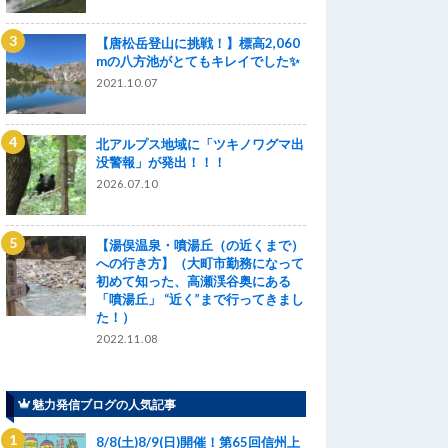
【唐松岳登山に挑戦！】標高2,060
mの八方池がとてもキレイでした✨
2021.10.07
北アルプス地域に「ツキノワグマ出
没警報」が発出！！！
2026.07.10
【湯俣温泉・噴湯丘（の近くまで）
への行き方】（大町市勤務になって
初めて知った、高瀬渓谷奥にある
「噴湯丘」 “近く”まで行ってきまし
た！）
2022.11.08
魅力発信ブログの人気記事
8/8(土)8/9(日)開催！第65回信州上