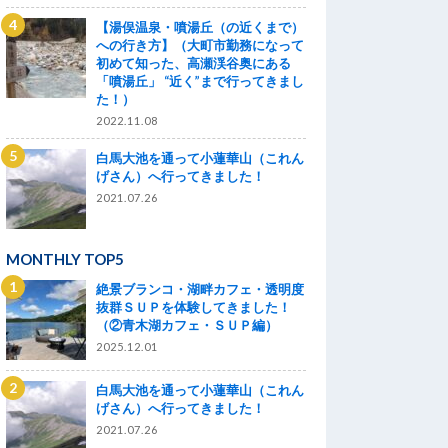
【湯俣温泉・噴湯丘（の近くまで）
への行き方】（大町市勤務になって
初めて知った、高瀬渓谷奥にある
「噴湯丘」 “近く”まで行ってきまし
た！）
2022.11.08
白馬大池を通って小蓮華山（これん
げさん）へ行ってきました！
2021.07.26
MONTHLY TOP5
絶景ブランコ・湖畔カフェ・透明度
抜群ＳＵＰを体験してきました！
（②青木湖カフェ・ＳＵＰ編）
2025.12.01
白馬大池を通って小蓮華山（これん
げさん）へ行ってきました！
2021.07.26