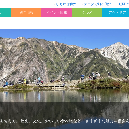
しあわせ信州
データで知る信州
動画で
人
観光情報
イベント情報
グルメ
アウトドア
もちろん、 歴史、文化、おいしい食べ物など、さまざまな魅力を皆さ