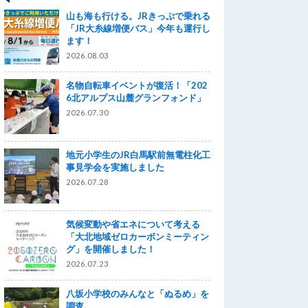
山も海も行ける。JRきっぷで乗れる
「JR大糸線増便バス」今年も運行し
ます！
2026.08.03
名物自転車イベントが復活！「202
6北アルプス山麓グランフォンド」
2026.07.30
地元小学生のJR白馬駅前無電柱化工
事見学会を実施しました
2026.07.28
気候変動や省エネについて考える
「大北地域ゼロカーボンミーティン
グ」を開催しました！
2026.07.23
八坂小学校のみんなと「ぬるめ」を
調査