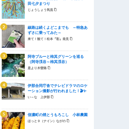
田七夕まつり
じょうしょう気流
線路は続くよどこまでも ～特急あ
ずさに乗ってみた～
来て！観て！松本『彩』発見
阿寺ブルーと柿其グリーンを巡る
（阿寺渓谷～柿其渓谷）
是より木曽路
伊那合同庁舎でテレビドラマのロケ
ーション撮影が行われました！🎬✨
い～な 上伊那
信濃町の焼とうもろこし 小林農園
ほっと９（ナイン）ながの