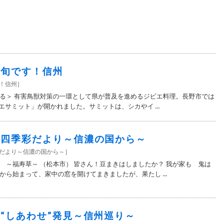
9＞旬です！信州
す！信州
］
る＞ 有害鳥獣対策の一環として県が普及を進めるジビエ料理。長野市では
エサミット」が開かれました。サミットは、シカやイ ...
8＞四季彩だより～信濃の国から～
彩だより～信濃の国から～
］
 ～福寿草～ （松本市） 皆さん！豆まきはしましたか？ 我が家も 鬼は
から始まって、家中の窓を開けてまきましたが、果たし ...
8＞“しあわせ”発見～信州巡り～