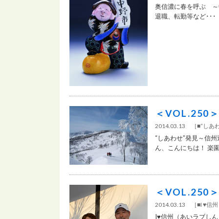
奥信濃に春を呼ぶ ～
退職、転勤等など･･･
＜VOL.25
2014.03.13
［
■“しあ
“しあわせ”発見～信
ん、こんにちは！ 楽園
＜VOL.25
2014.03.13
［
■I ♥
I♥信州（あいラブし