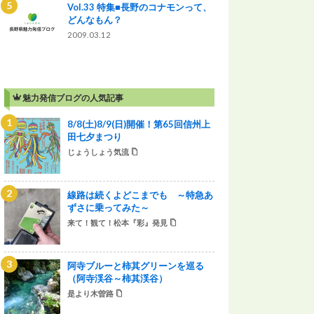
Vol.33 特集■長野のコナモンって、
どんなもん？
2009.03.12
魅力発信ブログの人気記事
8/8(土)8/9(日)開催！第65回信州上
田七夕まつり
じょうしょう気流
線路は続くよどこまでも ～特急あ
ずさに乗ってみた～
来て！観て！松本『彩』発見
阿寺ブルーと柿其グリーンを巡る
（阿寺渓谷～柿其渓谷）
是より木曽路