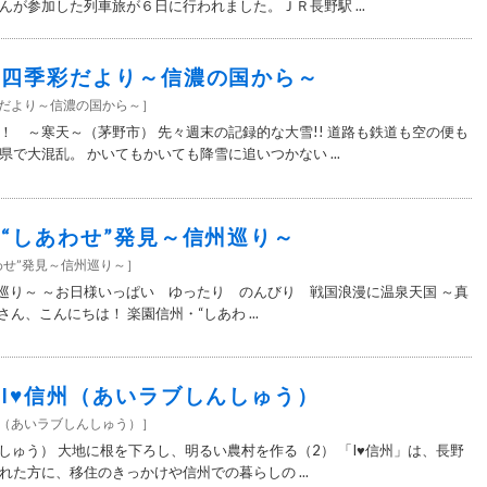
んが参加した列車旅が６日に行われました。ＪＲ長野駅 ...
9＞四季彩だより～信濃の国から～
彩だより～信濃の国から～
］
！ ～寒天～（茅野市） 先々週末の記録的な大雪!! 道路も鉄道も空の便も
で大混乱。 かいてもかいても降雪に追いつかない ...
9＞“しあわせ”発見～信州巡り～
わせ”発見～信州巡り～
］
州巡り～ ～お日様いっぱい ゆったり のんびり 戦国浪漫に温泉天国 ～真
ん、こんにちは！ 楽園信州・“しあわ ...
9＞I♥信州（あいラブしんしゅう）
信州（あいラブしんしゅう）
］
しゅう） 大地に根を下ろし、明るい農村を作る（2） 「I♥信州」は、長野
た方に、移住のきっかけや信州での暮らしの ...