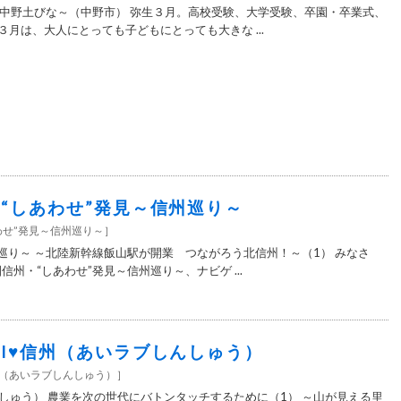
中野土びな～（中野市） 弥生３月。高校受験、大学受験、卒園・卒業式、
 ３月は、大人にとっても子どもにとっても大きな ...
0＞“しあわせ”発見～信州巡り～
わせ”発見～信州巡り～
］
州巡り～ ～北陸新幹線飯山駅が開業 つながろう北信州！～（1） みなさ
信州・“しあわせ”発見～信州巡り～、ナビゲ ...
0＞I♥信州（あいラブしんしゅう）
信州（あいラブしんしゅう）
］
んしゅう） 農業を次の世代にバトンタッチするために（1） ～山が見える里