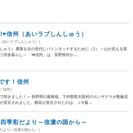
1＞I♥信州（あいラブしんしゅう）
信州（あいラブしんしゅう）
］
んしゅう） 農業を次の世代にバトンタッチするために（1） ～山が見える里
田舎暮らし～ 「I♥信州」は、長野県外か ...
です！信州
す！信州
］
で咲きました！＞ 長野県の最南端、下伊那郡天龍村のカンザクラが数輪花
が宣言されました。開花が宣言されたのは、ＪＲ飯 ...
0＞四季彩だより～信濃の国から～
彩だより～信濃の国から～
］