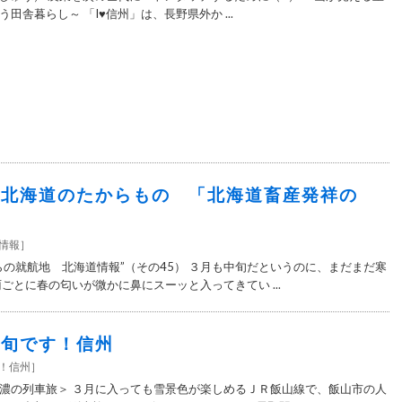
田舎暮らし～ 「I♥信州」は、長野県外か ...
50＞北海道のたからもの 「北海道畜産発祥の
情報
］
らの就航地 北海道情報”（その45） ３月も中旬だというのに、まだまだ寒
ごとに春の匂いが微かに鼻にスーッと入ってきてい ...
0＞旬です！信州
す！信州
］
濃の列車旅＞ ３月に入っても雪景色が楽しめるＪＲ飯山線で、飯山市の人