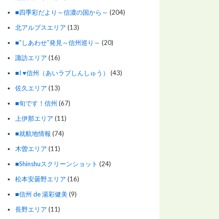
■四季彩だより～信濃の国から～
(204)
北アルプスエリア
(13)
■“しあわせ”発見～信州巡り～
(20)
諏訪エリア
(16)
■I ♥信州（あいラブしんしゅう）
(43)
佐久エリア
(13)
■旬です！信州
(67)
上伊那エリア
(11)
■就航地情報
(74)
木曽エリア
(11)
■Shinshuスクリーンショット
(24)
松本安曇野エリア
(16)
■信州 de 湯彩健美
(9)
長野エリア
(11)