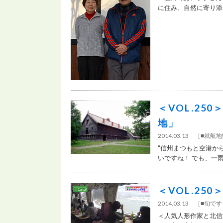
に住み、自然に寄り添う
＜VOL.2
地」
2014.03.13
［
■就航地
“信州まつもと空港か
いですね！ でも、一雨
＜VOL.25
2014.03.13
［
■旬で
＜人気人形作家と北信