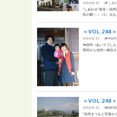
2014.02.13
［
■“しあ
“しあわせ”発見～信
氏の郷～～（1） みなさ
＜VOL.24
2014.02.13
［
■I ♥
I♥信州（あいラブしん
県外から信州へ移住され
＜VOL.2
2014.02.13
［
■就航地
“信州まつもと空港から