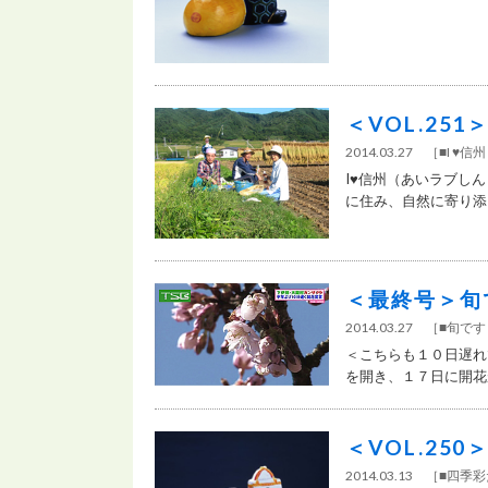
＜VOL.25
2014.03.27
［
■I ♥
I♥信州（あいラブし
に住み、自然に寄り添う
＜最終号＞旬
2014.03.27
［
■旬で
＜こちらも１０日遅れ
を開き、１７日に開花
＜VOL.25
2014.03.13
［
■四季