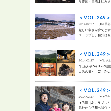
形作家・高橋まゆみさ
＜VOL.24
2014.02.27
［
■四季
厳しい寒さが育てます
ストップし、信州は全県
＜VOL.24
2014.02.27
［
■“しあ
“しあわせ”発見～信
田氏の郷～（2） みなさ
＜VOL.24
2014.02.27
［
■I ♥
I♥信州（あいラブしん
県外から信州へ移住され