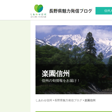
信州
楽園信州
信州の旬情報をお届け！
しあわせ信州
>
長野県魅力発信ブログ
> 楽園信州