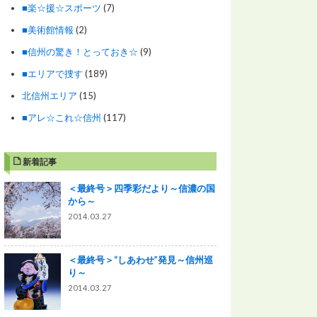
■楽☆援☆スポーツ
(7)
■美術館情報
(2)
■信州の驚き！とっておき☆
(9)
■エリアで捜す
(189)
北信州エリア
(15)
■アレ☆これ☆信州
(117)
新着記事
＜最終号＞四季彩だより～信濃の国
から～
2014.03.27
＜最終号＞“しあわせ”発見～信州巡
り～
2014.03.27