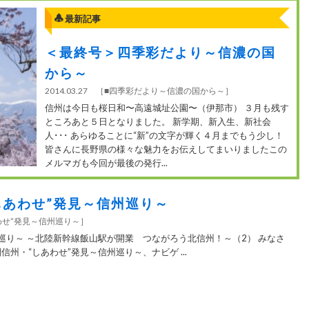
最新記事
＜最終号＞四季彩だより～信濃の国
から～
2014.03.27
［
■四季彩だより～信濃の国から～
］
信州は今日も桜日和〜高遠城址公園〜（伊那市） ３月も残す
ところあと５日となりました。 新学期、新入生、新社会
人･･･ あらゆることに“新”の文字が輝く４月までもう少し！
皆さんに長野県の様々な魅力をお伝えしてまいりましたこの
メルマガも今回が最後の発行...
しあわせ”発見～信州巡り～
わせ”発見～信州巡り～
］
州巡り～ ～北陸新幹線飯山駅が開業 つながろう北信州！～（2） みなさ
信州・“しあわせ”発見～信州巡り～、ナビゲ ...