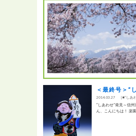
＜最終号＞“
2014.03.27
［
■“しあ
“しあわせ”発見～信
ん、こんにちは！ 楽園