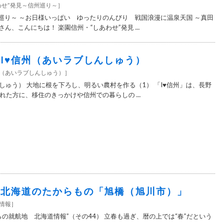
わせ”発見～信州巡り～
］
州巡り～ ～お日様いっぱい ゆったりのんびり 戦国浪漫に温泉天国 ～真田
ん、こんにちは！ 楽園信州・“しあわせ”発見 ...
8＞I♥信州（あいラブしんしゅう）
信州（あいラブしんしゅう）
］
しゅう） 大地に根を下ろし、明るい農村を作る（1） 「I♥信州」は、長野
た方に、移住のきっかけや信州での暮らしの ...
48＞北海道のたからもの「旭橋（旭川市）」
情報
］
の就航地 北海道情報”（その44） 立春も過ぎ、暦の上では“春”だという