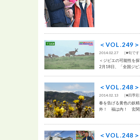
＜VOL.24
2014.02.27
［
■旬で
＜ジビエの可能性を探
2月18日、「全国ジビ
＜VOL.24
2014.02.13
［
■四季
春を告げる黄色の妖精
外！ 福は内！ 玄関
＜VOL.24